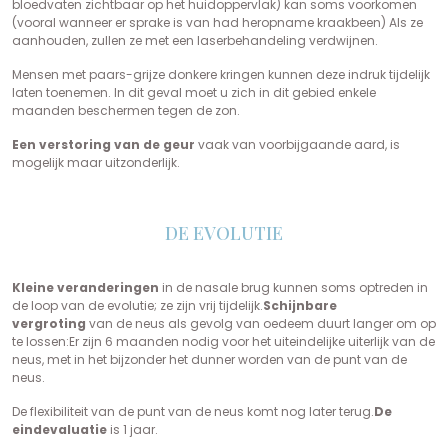
bloedvaten zichtbaar op het huidoppervlak) kan soms voorkomen
(vooral wanneer er sprake is van had heropname kraakbeen) Als ze
aanhouden, zullen ze met een laserbehandeling verdwijnen.
Mensen met paars-grijze donkere kringen kunnen deze indruk tijdelijk
laten toenemen. In dit geval moet u zich in dit gebied enkele
maanden beschermen tegen de zon.
Een verstoring van de geur
vaak van voorbijgaande aard, is
mogelijk maar uitzonderlijk.
DE EVOLUTIE
Kleine veranderingen
in de nasale brug kunnen soms optreden in
de loop van de evolutie; ze zijn vrij tijdelijk.
Schijnbare
vergroting
van de neus als gevolg van oedeem duurt langer om op
te lossen:Er zijn 6 maanden nodig voor het uiteindelijke uiterlijk van de
neus, met in het bijzonder het dunner worden van de punt van de
neus.
De flexibiliteit van de punt van de neus komt nog later terug.
De
eindevaluatie
is 1 jaar.