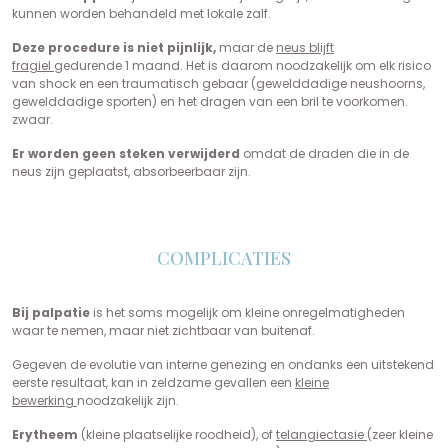
kunnen worden behandeld met lokale zalf.
Deze procedure is niet pijnlijk,
maar de
neus blijft
fragiel
gedurende 1 maand. Het is daarom noodzakelijk om elk risico
van shock en een traumatisch gebaar (gewelddadige neushoorns,
gewelddadige sporten) en het dragen van een bril te voorkomen.
zwaar.
Er worden geen steken verwijderd
omdat de draden die in de
neus zijn geplaatst, absorbeerbaar zijn.
COMPLICATIES
Bij palpatie
is het soms mogelijk om kleine onregelmatigheden
waar te nemen, maar niet zichtbaar van buitenaf.
Gegeven de evolutie van interne genezing en ondanks een uitstekend
eerste resultaat, kan in zeldzame gevallen een
kleine
bewerking
noodzakelijk zijn.
Erytheem
(kleine plaatselijke roodheid), of
telangiectasie
(zeer kleine