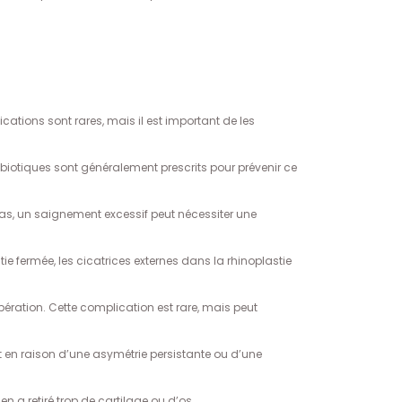
ations sont rares, mais il est important de les
ntibiotiques sont généralement prescrits pour prévenir ce
cas, un saignement excessif peut nécessiter une
e fermée, les cicatrices externes dans la rhinoplastie
pération. Cette complication est rare, mais peut
oit en raison d’une asymétrie persistante ou d’une
en a retiré trop de cartilage ou d’os.