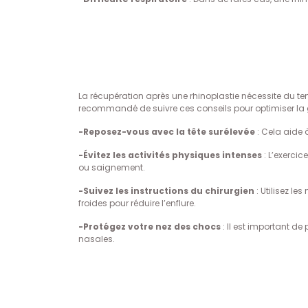
La récupération après une rhinoplastie nécessite du tem
recommandé de suivre ces conseils pour optimiser la 
-Reposez-vous avec la tête surélevée
: Cela aide 
-Évitez les activités physiques intenses
: L’exercic
ou saignement.
-Suivez les instructions du chirurgien
: Utilisez l
froides pour réduire l’enflure.
-Protégez votre nez des chocs
: Il est important d
nasales.