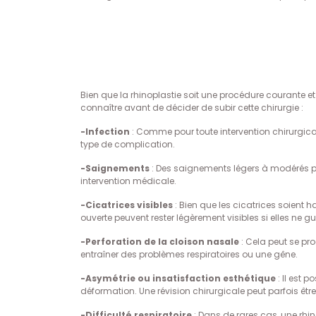
Bien que la rhinoplastie soit une procédure courante e
connaître avant de décider de subir cette chirurgie :
-Infection
: Comme pour toute intervention chirurgicale,
type de complication.
-Saignements
: Des saignements légers à modérés peu
intervention médicale.
-Cicatrices visibles
: Bien que les cicatrices soient 
ouverte peuvent rester légèrement visibles si elles ne 
-Perforation de la cloison nasale
: Cela peut se pr
entraîner des problèmes respiratoires ou une gêne.
-Asymétrie ou insatisfaction esthétique
: Il est 
déformation. Une révision chirurgicale peut parfois êtr
-Difficulté respiratoire
: Dans de rares cas, une rhino