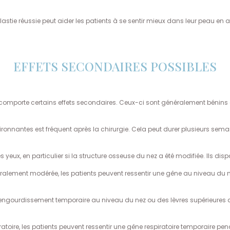
lastie réussie peut aider les patients à se sentir mieux dans leur peau en 
EFFETS SECONDAIRES POSSIBLES
e comporte certains effets secondaires. Ceux-ci sont généralement bénins
ronnantes est fréquent après la chirurgie. Cela peut durer plusieurs sema
 yeux, en particulier si la structure osseuse du nez a été modifiée. Ils di
éralement modérée, les patients peuvent ressentir une gêne au niveau du n
 engourdissement temporaire au niveau du nez ou des lèvres supérieures 
toire, les patients peuvent ressentir une gêne respiratoire temporaire pen