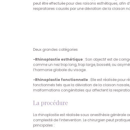
peut être effectuée pour des raisons esthétiques, afi
respiratoires causés par une déviation de la cloison na
Deux grandes catégories
-Rhinoplastie esthétique
: Son objectif est de corri
comme un nez trop long, trop large, bosselé, ou asymétr
l’harmonie globale du visage.
-Rhinoplastie fonctionnelle
: Elle est réalisée pour
fonctionnels tels que la déviation de la cloison nasa
malformations congénitales qui affectent la respiratio
La procédure
La rhinoplastie est réalisée sous anesthésie générale o
complexité de l’intervention. Le chirurgien peut pratiqu
principales :