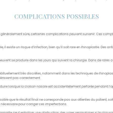
COMPLICATIONS POSSIBLES
t généralement sûre, certaines complications peuvent survenir. Ces complic
 il existe un risque d’infection, bien qu’il soit rare en rhinoplastie. Des a
vent se produire dans les jours qui suivent la chirurgie. Dans de rares 
habituellement très discrètes, notamment dans les techniques de rhinoplasti
guérissent pas correctement.
oduire lorsque la cloison nasale est accidentellement perforée pendant l’o
possible que le résultat final ne corresponde pas aux attentes du patient, s
e nécessaire pour corriger ces imperfections.
plastie peut entraîner une obstruction des voies respiratoires si le chirurgi