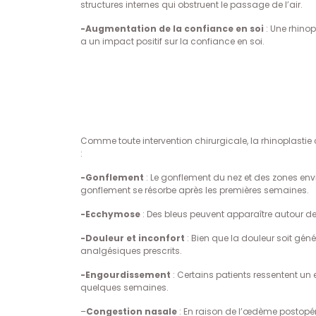
structures internes qui obstruent le passage de l’air.
-Augmentation de la confiance en soi
: Une rhinop
a un impact positif sur la confiance en soi.
Comme toute intervention chirurgicale, la rhinoplasti
:
-Gonflement
: Le gonflement du nez et des zones envi
gonflement se résorbe après les premières semaines.
-Ecchymose
: Des bleus peuvent apparaître autour des
-Douleur et inconfort
: Bien que la douleur soit gén
analgésiques prescrits.
-Engourdissement
: Certains patients ressentent un
quelques semaines.
–
Congestion nasale
: En raison de l’œdème postopéra