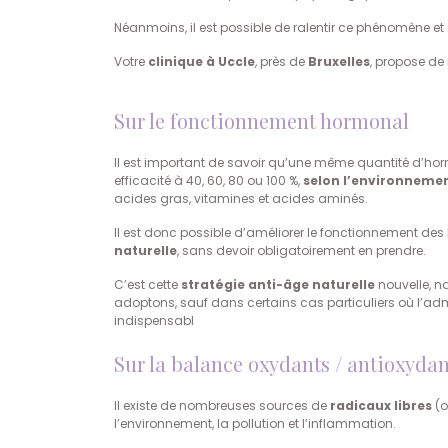
Néanmoins, il est possible de ralentir ce phénomène et 
Votre
clinique à Uccle
, près de
Bruxelles
, propose d
Sur le fonctionnement hormonal
Il est important de savoir qu’une même quantité d’ho
efficacité à 40, 60, 80 ou 100 %,
selon l’environneme
acides gras, vitamines et acides aminés.
Il est donc possible d’améliorer le fonctionnement d
naturelle
, sans devoir obligatoirement en prendre.
C’est cette
stratégie anti-âge naturelle
nouvelle, n
adoptons, sauf dans certains cas particuliers où l’ad
indispensabl
Sur la balance oxydants / antioxydan
Il existe de nombreuses sources de
radicaux libres
(o
l’environnement, la pollution et l’inflammation.