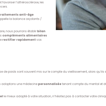
 favoriser l’athérosclérose, les
ncers.
traitements anti-âge
appelle la balance oxydants /
aire, nous pourrons établir
bilan
es
compléments alimentaires
de
rectifier rapidement
vos
de poids sont souvent mis sur le compte du vieillissement, alors qu’ils s
ous adoptons une médecine
personnalisée
tenant compte du mental et du 
el
le mieux adapté à votre situation, n’hésitez pas à contacter votre clini