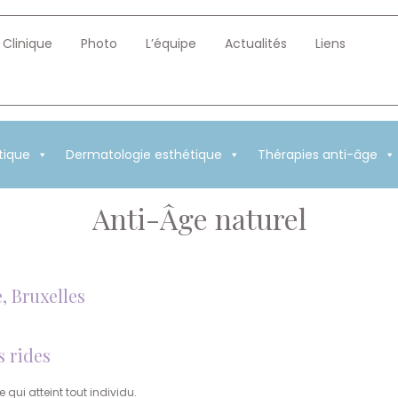
Clinique
Photo
L’équipe
Actualités
Liens
tique
Dermatologie esthétique
Thérapies anti-âge
Anti-Âge naturel
, Bruxelles
s rides
 qui atteint tout individu.