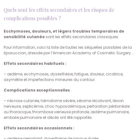
Quels sont les effets secondaires et les risques de
complications possibles ?
Ecchymoses, douleurs, et légers troubles temporaires de
sensibilité cutanée
sont les effets secondaires classiques.
Pour information, voici la liste de toutes les séquelles possibles de la
liposuccion, dressée par l’American Academy of Cosmetic Surgery …
Effets secondaires habituels :
– œdème, ecchymoses, dysesthésie, fatigue, douleur, cicatrice,
asymétrie et imperfections mineures du contour.
Complications exceptionnelles
:
– nécrose cutanée, hématome sévère, sérome récidivant, lésion
nerveuse, septicémie, choc hypovolémique, perforation péritonéale
ou thoracique, thrombose veineuse profonde, œdème pulmonaire,
embolie pulmonaire et décès ont été rapportés.
Effets secondaires occasionnels :
– œdème persistant, dysesthésie de longue durée,