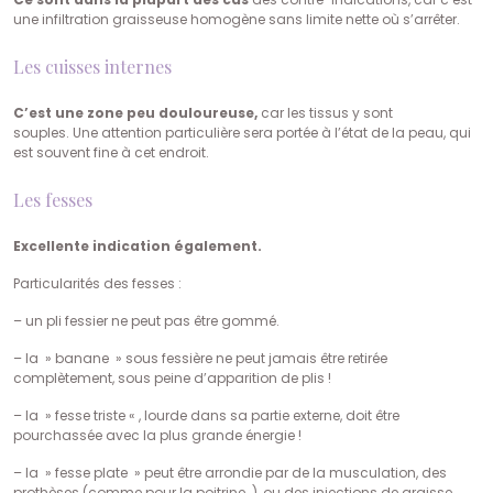
une infiltration graisseuse homogène sans limite nette où s’arrêter.
Les cuisses internes
C’est une zone peu douloureuse,
car les tissus y sont
souples. Une attention particulière sera portée à l’état de la peau, qui
est souvent fine à cet endroit.
Les fesses
Excellente indication également.
Particularités des fesses :
– un pli fessier ne peut pas être gommé.
– la » banane » sous fessière ne peut jamais être retirée
complètement, sous peine d’apparition de plis !
– la » fesse triste « , lourde dans sa partie externe, doit être
pourchassée avec la plus grande énergie !
– la » fesse plate » peut être arrondie par de la musculation, des
prothèses (comme pour la poitrine…), ou des injections de graisse