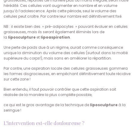
graisseuses, réparties de manière plus ou moins inégale, selon notre
hérédité. Ces cellules vont augmenter en nombre et en volume
jusqu’à l’adolescence. Après cette période, seul le volume des
cellules peut croître. Par contre leur nombre est définitivement fixé.
NB : il existe bien des » pré-adipocytes » pouvant évoluer en cellules
graisseuses, mais ils seront également éliminés lors de
la
liposculpture
et
lipoaspiration
.
Une perte de poids due à un régime, aurait comme conséquence
unique la diminution du volume des cellules (surtout dans la moitié
supérieure du corps!), mais sans en améliorer la répartition.
Par contre, une aspiration locale des cellules graisseuses gommera
les formes disgracieuses, en empêchant définitivement toute récidive
sur cette zone !
Bien entendu, il faut pouvoir contrôler que cette aspiration soit
réalisée de la manière la plus complète possible,
ce qui est le gros avantage de la technique de
liposculpture
à la
seringue !
L’intervention est-elle douloureuse ?