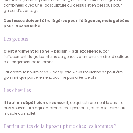
combinées avec une liposculpture au dessus et en dessous pour
galber d’avantage.
Des fesses doivent être légères pour l’élégance, mais galbées
pour la sensualité…
Les genoux
C’est vraiment la zone » plaisir » par excellence,
car
l’effacement du galbe interne du genou va amener un effet d’optique
d’allongement de la jambe…
Par contre, le bourrelet en » casquette » sus rotulienne ne peut être
gommé que partiellement, pour ne pas créer de plis.
Les chevilles
Il faut un dépôt bien circonscrit,
ce qui est rarement le cas . Le
plus souvent , il s’agit de jambes en » poteau « , dues à la forme du
muscle du mollet.
Particularités de la liposculpture chez les hommes ?