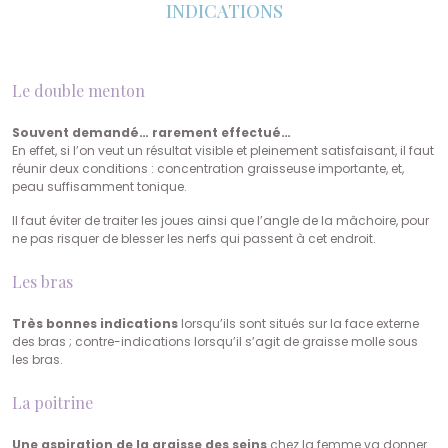
INDICATIONS
Le double menton
Souvent demandé… rarement effectué…
En effet, si l’on veut un résultat visible et pleinement satisfaisant, il faut
réunir deux conditions : concentration graisseuse importante, et,
peau suffisamment tonique.
Il faut éviter de traiter les joues ainsi que l’angle de la mâchoire, pour
ne pas risquer de blesser les nerfs qui passent à cet endroit.
Les bras
Très bonnes indications
lorsqu’ils sont situés sur la face externe
des bras ; contre-indications lorsqu’il s’agit de graisse molle sous
les bras.
La poitrine
Une aspiration de la graisse des seins
chez la femme va donner