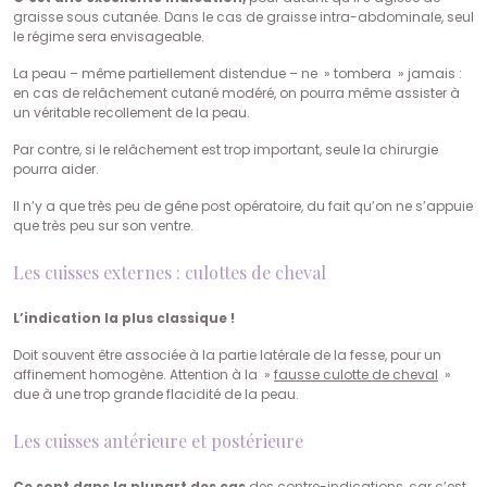
graisse sous cutanée. Dans le cas de graisse intra-abdominale, seul
le régime sera envisageable.
La peau – même partiellement distendue – ne » tombera » jamais :
en cas de relâchement cutané modéré, on pourra même assister à
un véritable recollement de la peau.
Par contre, si le relâchement est trop important, seule la chirurgie
pourra aider.
Il n’y a que très peu de gêne post opératoire, du fait qu’on ne s’appuie
que très peu sur son ventre.
Les cuisses externes : culottes de cheval
L’indication la plus classique !
Doit souvent être associée à la partie latérale de la fesse, pour un
affinement homogène. Attention à la »
fausse culotte de cheval
»
due à une trop grande flacidité de la peau.
Les cuisses antérieure et postérieure
Ce sont dans la plupart des cas
des contre-indications, car c’est