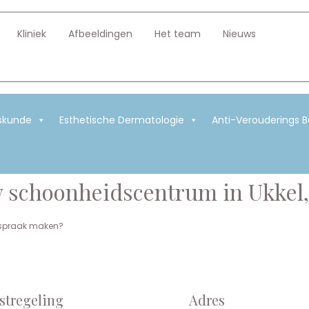
Kliniek
Afbeeldingen
Het team
Nieuws
skunde
Esthetische Dermatologie
Anti-Verouderings 
 schoonheidscentrum in Ukkel,
 afspraak maken?
stregeling
Adres