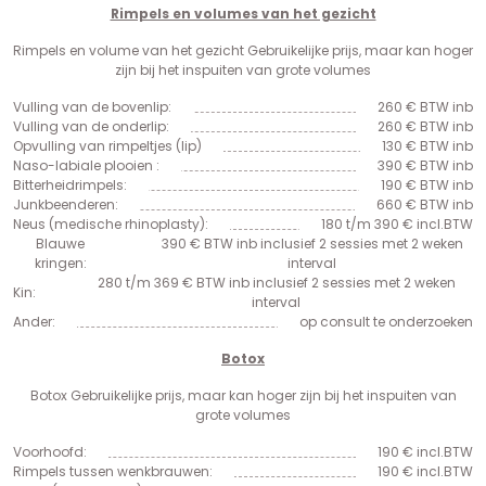
Rimpels en volumes van het gezicht
Rimpels en volume van het gezicht Gebruikelijke prijs, maar kan hoger
zijn bij het inspuiten van grote volumes
Vulling van de bovenlip:
260 € BTW inb
Vulling van de onderlip:
260 € BTW inb
Opvulling van rimpeltjes (lip)
130 € BTW inb
Naso-labiale plooien :
390 € BTW inb
Bitterheidrimpels:
190 € BTW inb
Junkbeenderen:
660 € BTW inb
Neus (medische rhinoplasty):
180 t/m 390 € incl.BTW
Blauwe
390 € BTW inb inclusief 2 sessies met 2 weken
kringen:
interval
280 t/m 369 € BTW inb inclusief 2 sessies met 2 weken
Kin:
interval
Ander:
op consult te onderzoeken
Botox
Botox Gebruikelijke prijs, maar kan hoger zijn bij het inspuiten van
grote volumes
Voorhoofd:
190 € incl.BTW
Rimpels tussen wenkbrauwen:
190 € incl.BTW