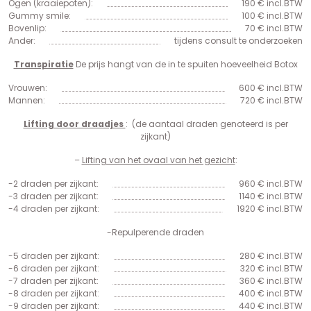
Ogen (kraaiepoten):
190 € incl.BTW
Gummy smile:
100 € incl.BTW
Bovenlip:
70 € incl.BTW
Ander:
tijdens consult te onderzoeken
Transpiratie
De prijs hangt van de in te spuiten hoeveelheid Botox
Vrouwen:
600 € incl.BTW
Mannen:
720 € incl.BTW
Lifting door draadjes
: (de aantaal draden genoteerd is per
zijkant)
–
Lifting van het ovaal van het gezicht
:
-2 draden per zijkant:
960 € incl.BTW
-3 draden per zijkant:
1140 € incl.BTW
-4 draden per zijkant:
1920 € incl.BTW
-Repulperende draden
-5 draden per zijkant:
280 € incl.BTW
-6 draden per zijkant:
320 € incl.BTW
-7 draden per zijkant:
360 € incl.BTW
-8 draden per zijkant:
400 € incl.BTW
-9 draden per zijkant:
440 € incl.BTW