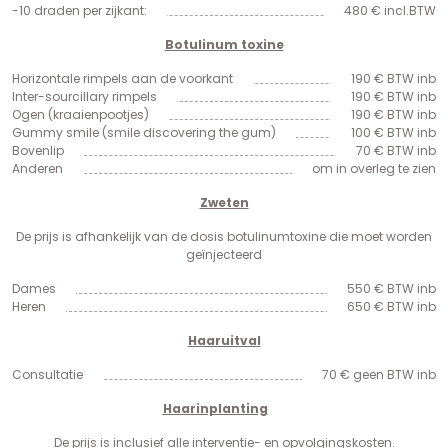
-10 draden per zijkant:
480 € incl.BTW
Botulinum toxine
Horizontale rimpels aan de voorkant
190 € BTW inb
Inter-sourcillary rimpels
190 € BTW inb
Ogen (kraaienpootjes)
190 € BTW inb
Gummy smile (smile discovering the gum)
100 € BTW inb
Bovenlip
70 € BTW inb
Anderen
om in overleg te zien
Zweten
De prijs is afhankelijk van de dosis botulinumtoxine die moet worden
geïnjecteerd
Dames
550 € BTW inb
Heren
650 € BTW inb
Haaruitval
Consultatie
70 € geen BTW inb
Haarinplanting
De prijs is inclusief alle interventie- en opvolgingskosten.