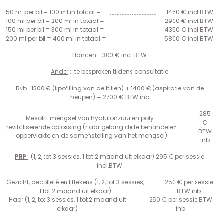
50 ml per bil = 100 ml in totaal =
1450 € incl.BTW
100 ml per bil = 200 ml in totaal =
2900 € incl.BTW
150 ml per bil = 300 ml in totaal =
4350 € incl.BTW
200 ml per bil = 400 ml in totaal =
5800 € incl.BTW
Handen
300 € incl.BTW
Ander
: te bespreken tijdens consultatie
Bvb : 1300 € (lipofilling van de billen) + 1400 € (aspiratie van de
heupen) = 2700 € BTW inb
285
Mesolift mengsel van hyaluronzuur en poly-
€
revitaliserende oplossing (naar gelang de te behandelen
BTW
oppervlakte en de samenstelling van het mengsel)
inb
PRP
(1, 2, tot 3 sessies, 1 tot 2 maand uit elkaar) 295 € per sessie
incl.BTW
Gezicht, decolleté en littekens (1, 2, tot 3 sessies,
250 € per sessie
1 tot 2 maand uit elkaar)
BTW inb
Haar (1, 2, tot 3 sessies, 1 tot 2 maand uit
250 € per sessie BTW
elkaar)
inb