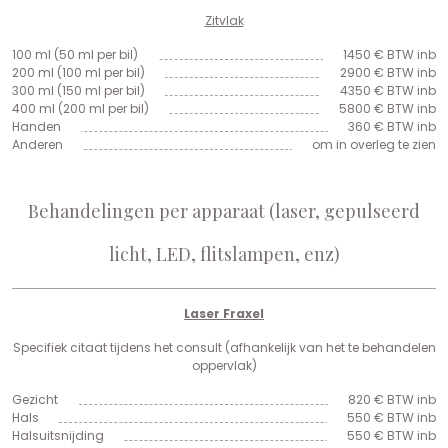
Zitvlak
100 ml (50 ml per bil)
1450 € BTW inb
200 ml (100 ml per bil)
2900 € BTW inb
300 ml (150 ml per bil)
4350 € BTW inb
400 ml (200 ml per bil)
5800 € BTW inb
Handen
360 € BTW inb
Anderen
om in overleg te zien
Behandelingen per apparaat (laser, gepulseerd
licht, LED, flitslampen, enz)
Laser Fraxel
Specifiek citaat tijdens het consult (afhankelijk van het te behandelen
oppervlak)
Gezicht
820 € BTW inb
Hals
550 € BTW inb
Halsuitsnijding
550 € BTW inb