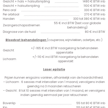
Gezicht + hals + halsuitsnijding
1480 € BTW inb
Gezicht + halsuitsnijding
1100 € BTW inb
Perio oral
330 € BTW inb
Per orbitaal
270 € BTW inb
Handen
330 tot 380 € BTW inb
55 € incl.BTW (test voor globale
Zwangerschapsstriemen
behandeling)
Diagnose van de huid
80 € incl.BTW
Bloedvat behandelingen
(couperose, wijnvlekken, adertjes, etc.)
+/-165 € incl.BTW naargelang te behandelen
Gezicht
oppervlakte
+/-110 € incl.BTW naargelang te behandelen
Lichaam
oppervlakt
Laser epilatie
Prijzen kunnen enigszins variëren, afhankelijk van de haardichtheid.
– Lichaam : 6 sessies met intervallen van 1 maand, vervolgens indien
geendig na 3 maanden retoucheren
– Gezicht : 8 tot 10 sessies met intervallen van 1 maand, en vervolgens
indien geendig eenmaal per jaar retoucheren
Bovenlip
55 tot 80 € BTW inb
Kin
55 tot 80 € BTW inb