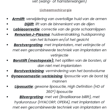
vet (wang- of hamsterwangen)
Lichaamschirurgie
Armlift
: verwijdering van overtollige huid van de armen
Dijlift
: lift van de binnenkant van de dijen
Labiacorrectie
: correctie van de grote schaamlippen
Renuvion J-Plasma
: huidverstrakking, huidspanning
van het lichaam en/of het gezicht
Borstvergroting
: met implantaten, met vetinjectie of
met een gecombineerde techniek van implantaten en
vetinjectie
Borstlift (mastopexie):
het optillen van de borsten, al
dan niet met implantaten
Borstverkleining
: vermindering van het borstvolume
Gynaecomastie-verkleining
: liposuctie van de borst bij
mannen
Liposuctie
: gewone liposuctie, High Definition (HD of
360°) liposuctie
Bilvergroting
: met vet (Braziliaanse billift), met
hyaluronzuur (HYACORP, OPERA), met implantaten of
met een gecombineerde techniek van implantaten en