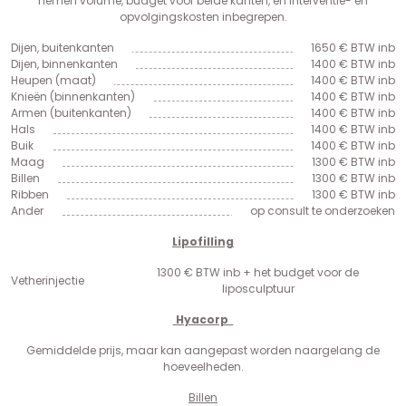
nemen volume, budget voor beide kanten, en interventie- en
opvolgingskosten inbegrepen.
Dijen, buitenkanten
1650 € BTW inb
Dijen, binnenkanten
1400 € BTW inb
Heupen (maat)
1400 € BTW inb
Knieën (binnenkanten)
1400 € BTW inb
Armen (buitenkanten)
1400 € BTW inb
Hals
1400 € BTW inb
Buik
1400 € BTW inb
Maag
1300 € BTW inb
Billen
1300 € BTW inb
Ribben
1300 € BTW inb
Ander
op consult te onderzoeken
Lipofilling
1300 € BTW inb + het budget voor de
Vetherinjectie
liposculptuur
Hyacorp
Gemiddelde prijs, maar kan aangepast worden naargelang de
hoeveelheden.
Billen