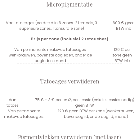
Micropigmentatie
Van tatoeages (verdeeld in 6 zones: 2 tempels, 3
600 € geen
superieure zones, 1 tonsurale zone)
BTW inb
Prijs per zone (inclusief 2 retouches)
Van permanente make-up tatoeages
120 € per
wenkbrauwen, bovenste oogleden, onder de
zone geen
oogleden, mond
BTW inb
Tatoeages verwijderen
Van
75 € + 3 € per cm2, per sessie (enkele sessies nodig)
tatoes
geen BTW
Van permanente
120 € geen BTW per zone (wenkbrauwen,
make-up tatoeages:
bovenooglid, onderooglid, mond)
Pigmentvlekken verwijderen (met laser)