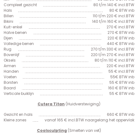
Compleet gezicht
80 t/m 140 € incl.BTW
Hals
80 € BTW inb
Billen
110 t/m 220 € incl.BTW
Bikini
140 t/m 160 € incl.BTW
Kuit-enkel
270 € incl.BTW
Halve benen
270 € BTW inb
Dijen
220 € BTW inb
Volledige benen
440 € BTW inb
Rug
270 t/m 330 € incl.BTW
Bovenlijf
220 t/m 270 € incl.BTW
Oksels
80 t/m 110 € incl.BTW
Armen
220 € incl.BTW
Handen
55 € incl.BTW
Voeten
55€ BTW inb
Borsten
55 € BTW inb
Baard
160 € BTW inb
Verticale buiklijn
55 € BTW inb
Cutera Titan
(Huidversteviging)
Gezicht en hals
660 € BTW inb
Kleine zones
vanaf 165 € incl.BTW naargelang het oppervlak
Coolsculpting
(Smelten van vet)