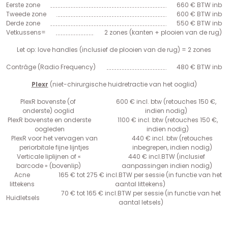
Eerste zone
660 € BTW inb
Tweede zone
600 € BTW inb
Derde zone
550 € BTW inb
Vetkussens=
2 zones (kanten + plooien van de rug)
Let op: love handles (inclusief de plooien van de rug) = 2 zones
Contrâge (Radio Frequency)
480 € BTW inb
Plexr
(niet-chirurgische huidretractie van het ooglid)
PlexR bovenste (of
600 € incl. btw (retouches 150 €,
onderste) ooglid
indien nodig)
PlexR bovenste en onderste
1100 € incl. btw (retouches 150 €,
oogleden
indien nodig)
PlexR voor het vervagen van
440 € incl. btw (retouches
periorbitale fijne lijntjes
inbegrepen, indien nodig)
Verticale liplijnen of «
440 € incl.BTW (inclusief
barcode » (bovenlip)
aanpassingen indien nodig)
Acne
165 € tot 275 € incl.BTW per sessie (in functie van het
littekens
aantal littekens)
70 € tot 165 € incl.BTW per sessie (in functie van het
Huidletsels
aantal letsels)