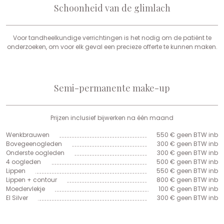
Schoonheid van de glimlach
Voor tandheelkundige verrichtingen is het nodig om de patiënt te
onderzoeken, om voor elk geval een precieze offerte te kunnen maken.
Semi-permanente make-up
Prijzen inclusief bijwerken na één maand
Wenkbrauwen
550 € geen BTW inb
Bovegeenogleden
300 € geen BTW inb
Onderste oogleden
300 € geen BTW inb
4 oogleden
500 € geen BTW inb
Lippen
550 € geen BTW inb
Lippen + contour
800 € geen BTW inb
Moedervlekje
100 € geen BTW inb
El Silver
300 € geen BTW inb