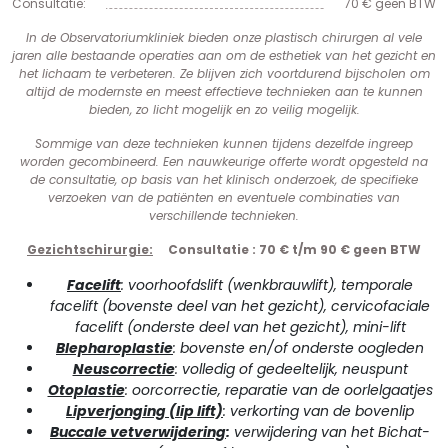
Consultatie:
70 € geen BTW
In de Observatoriumkliniek bieden onze plastisch chirurgen al vele
jaren alle bestaande operaties aan om de esthetiek van het gezicht en
het lichaam te verbeteren. Ze blijven zich voortdurend bijscholen om
altijd de modernste en meest effectieve technieken aan te kunnen
bieden, zo licht mogelijk en zo veilig mogelijk.
Sommige van deze technieken kunnen tijdens dezelfde ingreep
worden gecombineerd. Een nauwkeurige offerte wordt opgesteld na
de consultatie, op basis van het klinisch onderzoek, de specifieke
verzoeken van de patiënten en eventuele combinaties van
verschillende technieken.
Gezichtschirurgie:
Consultatie : 70 € t/m 90 € geen BTW
Facelift
: voorhoofdslift (wenkbrauwlift), temporale
facelift (bovenste deel van het gezicht), cervicofaciale
facelift (onderste deel van het gezicht), mini-lift
Blepharoplastie
: bovenste en/of onderste oogleden
Neuscorrectie
: volledig of gedeeltelijk, neuspunt
Otoplastie
: oorcorrectie, reparatie van de oorlelgaatjes
Lipverjonging (lip lift)
: verkorting van de bovenlip
Buccale vetverwijdering
:
verwijdering van het Bichat-