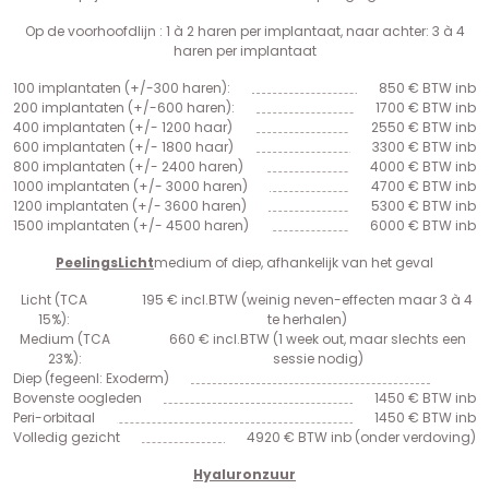
Op de voorhoofdlijn : 1 à 2 haren per implantaat, naar achter: 3 à 4
haren per implantaat
100 implantaten (+/-300 haren):
850 € BTW inb
200 implantaten (+/-600 haren):
1700 € BTW inb
400 implantaten (+/- 1200 haar)
2550 € BTW inb
600 implantaten (+/- 1800 haar)
3300 € BTW inb
800 implantaten (+/- 2400 haren)
4000 € BTW inb
1000 implantaten (+/- 3000 haren)
4700 € BTW inb
1200 implantaten (+/- 3600 haren)
5300 € BTW inb
1500 implantaten (+/- 4500 haren)
6000 € BTW inb
PeelingsLicht
medium of diep, afhankelijk van het geval
Licht (TCA
195 € incl.BTW (weinig neven-effecten maar 3 à 4
15%):
te herhalen)
Medium (TCA
660 € incl.BTW (1 week out, maar slechts een
23%):
sessie nodig)
Diep (fegeenl: Exoderm)
Bovenste oogleden
1450 € BTW inb
Peri-orbitaal
1450 € BTW inb
Volledig gezicht
4920 € BTW inb (onder verdoving)
Hyaluronzuur