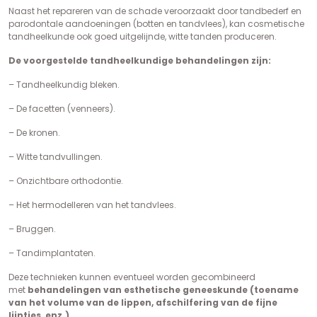
Naast het repareren van de schade veroorzaakt door tandbederf en
parodontale aandoeningen (botten en tandvlees), kan cosmetische
tandheelkunde ook goed uitgelijnde, witte tanden produceren.
De voorgestelde tandheelkundige behandelingen zijn:
– Tandheelkundig bleken.
– De facetten (venneers).
– De kronen.
– Witte tandvullingen.
– Onzichtbare orthodontie.
– Het hermodelleren van het tandvlees.
– Bruggen.
– Tandimplantaten.
Deze technieken kunnen eventueel worden gecombineerd
met
behandelingen van esthetische geneeskunde (toename
van het volume van de lippen, afschilfering van de fijne
lijntjes, enz.).