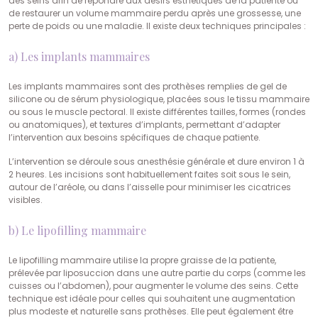
des seins afin de répondre aux désirs esthétiques de la patiente ou
de restaurer un volume mammaire perdu après une grossesse, une
perte de poids ou une maladie. Il existe deux techniques principales :
a) Les implants mammaires
Les implants mammaires sont des prothèses remplies de gel de
silicone ou de sérum physiologique, placées sous le tissu mammaire
ou sous le muscle pectoral. Il existe différentes tailles, formes (rondes
ou anatomiques), et textures d’implants, permettant d’adapter
l’intervention aux besoins spécifiques de chaque patiente.
L’intervention se déroule sous anesthésie générale et dure environ 1 à
2 heures. Les incisions sont habituellement faites soit sous le sein,
autour de l’aréole, ou dans l’aisselle pour minimiser les cicatrices
visibles.
b) Le lipofilling mammaire
Le lipofilling mammaire utilise la propre graisse de la patiente,
prélevée par liposuccion dans une autre partie du corps (comme les
cuisses ou l’abdomen), pour augmenter le volume des seins. Cette
technique est idéale pour celles qui souhaitent une augmentation
plus modeste et naturelle sans prothèses. Elle peut également être